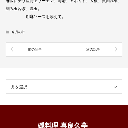
酢飯にチリ産特上サーモン、海老、アボカド、大根、貝割れ菜、
刻み玉ねぎ、温玉。
胡麻ソースを添えて。
今月の丼
月を選択
磯料理 喜良久亭