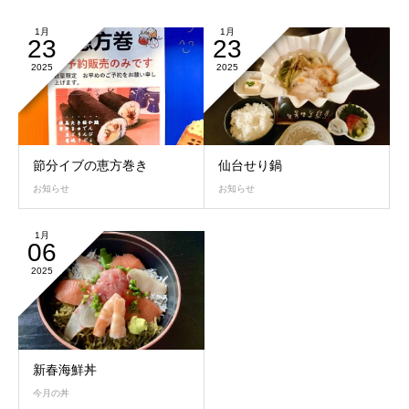
1月
1月
23
23
2025
2025
節分イブの恵方巻き
仙台せり鍋
お知らせ
お知らせ
1月
06
2025
新春海鮮丼
今月の丼